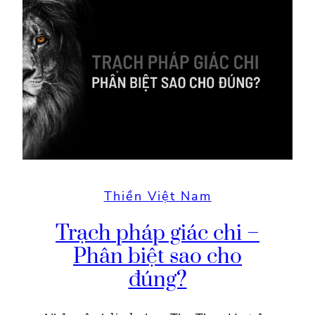
Thiền Việt Nam
Trạch pháp giác chi –
Phân biệt sao cho
đúng?