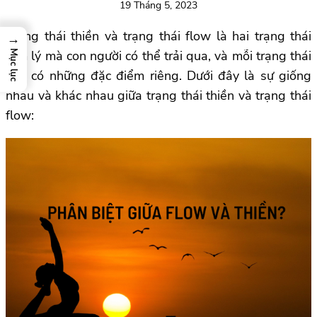
19 Tháng 5, 2023
Trạng thái thiền và trạng thái flow là hai trạng thái
→
tâm lý mà con người có thể trải qua, và mỗi trạng thái
Mục lục
này có những đặc điểm riêng. Dưới đây là sự giống
nhau và khác nhau giữa trạng thái thiền và trạng thái
flow: