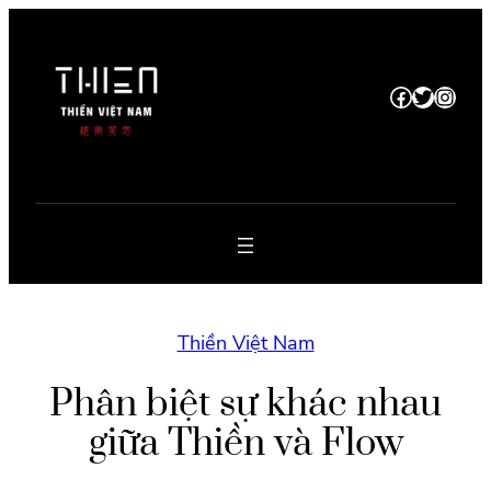
Chuyển
đến
phần
Facebook
Twitter
Instagram
nội
dung
Thiền Việt Nam
Phân biệt sự khác nhau
giữa Thiền và Flow