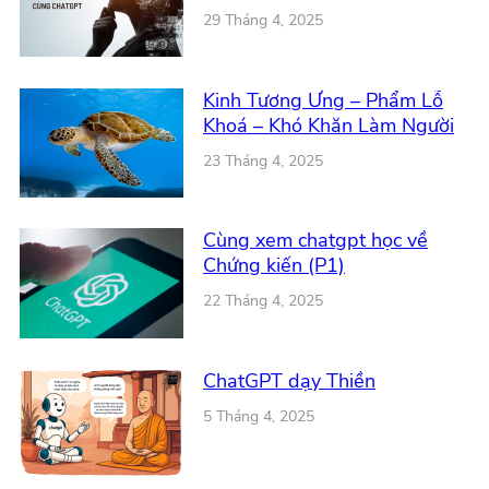
29 Tháng 4, 2025
Kinh Tương Ưng – Phẩm Lỗ
Khoá – Khó Khăn Làm Người
23 Tháng 4, 2025
Cùng xem chatgpt học về
Chứng kiến (P1)
22 Tháng 4, 2025
ChatGPT dạy Thiền
5 Tháng 4, 2025