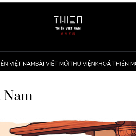
IỀN VIỆT NAM
BÀI VIẾT MỚI
THƯ VIỆN
KHOÁ THIỀN M
t Nam