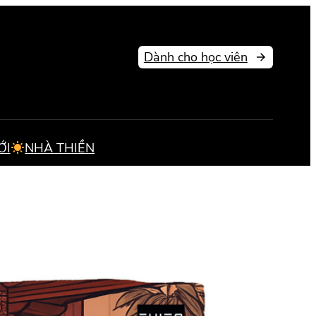
Dành cho học viên
ỚI
NHÀ THIỀN