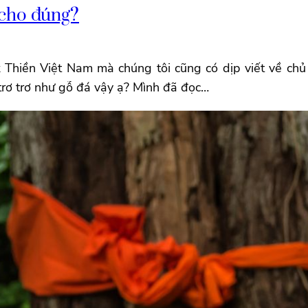
 cho đúng?
Thiền Việt Nam mà chúng tôi cũng có dịp viết về chủ 
ì trơ trơ như gỗ đá vậy ạ? Mình đã đọc…