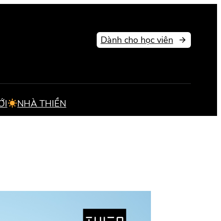
Dành cho học viên
ỚI
NHÀ THIỀN