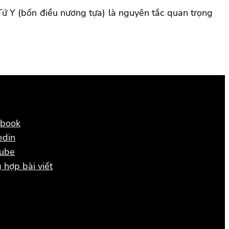
ứ Y (bốn điều nương tựa) là nguyên tắc quan trọng
ebook
edin
tube
 hợp bài viết