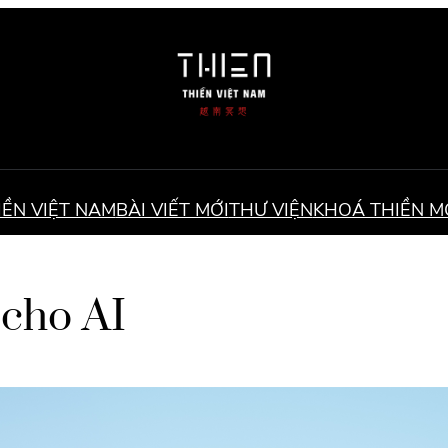
IỀN VIỆT NAM
BÀI VIẾT MỚI
THƯ VIỆN
KHOÁ THIỀN M
 cho AI