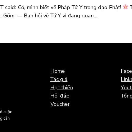
 said: Có, mình biết về Pháp Tứ Y trong đạo Phật!
T
c. Gồm: — Bạn hỏi về Tứ Y vì đang quan…
Home
Fac
Tác giả
Link
Học thiền
You
Hỏi đáp
Tổng
Voucher
ó cuộc
g cần